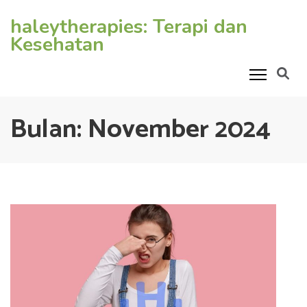
Lompat
haleytherapies: Terapi dan
ke
Kesehatan
konten
(Tekan
Enter)
Bulan:
November 2024