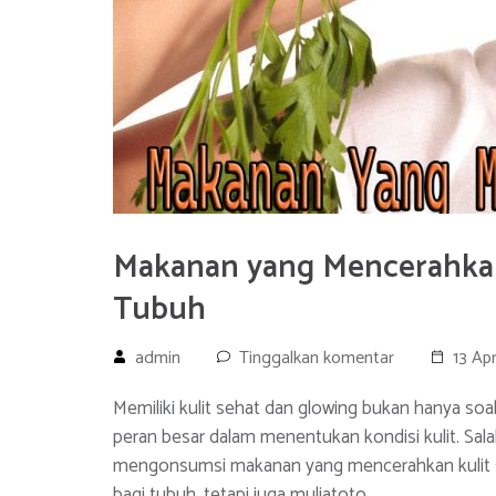
Makanan yang Mencerahkan 
Tubuh
admin
Tinggalkan komentar
13 Ap
Memiliki kulit sehat dan glowing bukan hanya soa
peran besar dalam menentukan kondisi kulit. Sal
mengonsumsi makanan yang mencerahkan kulit se
bagi tubuh, tetapi juga muliatoto …