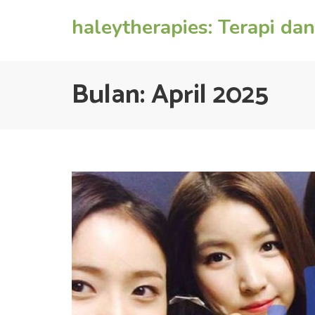
Lompat
haleytherapies: Terapi da
ke
konten
(Tekan
Enter)
Bulan:
April 2025