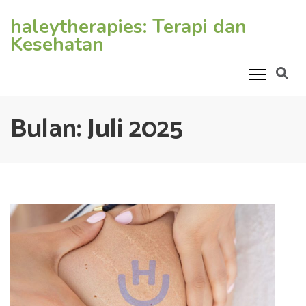
Lompat
haleytherapies: Terapi dan
ke
Kesehatan
konten
(Tekan
Enter)
Bulan:
Juli 2025