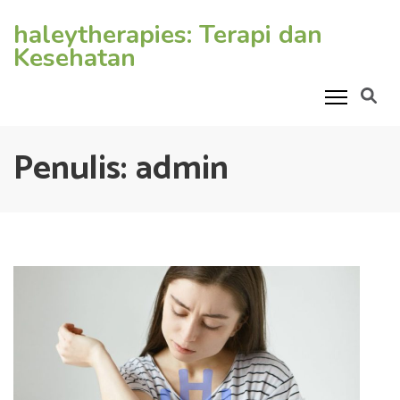
Lompat
haleytherapies: Terapi dan
ke
Kesehatan
konten
(Tekan
Enter)
Penulis:
admin