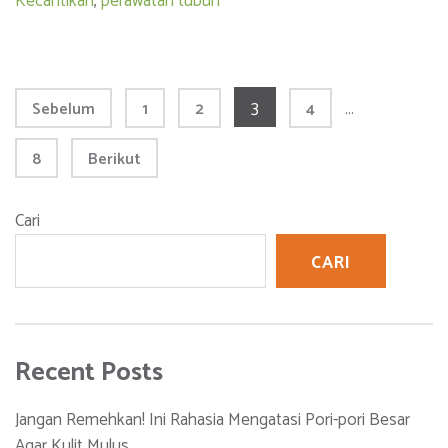
Kecantikan
,
perawatan tubuh
Paginasi
Laman
Laman
Laman
3
Laman
…
Sebelum
1
2
4
pos
Laman
8
Berikut
Cari
CARI
Recent Posts
Jangan Remehkan! Ini Rahasia Mengatasi Pori-pori Besar
Agar Kulit Mulus