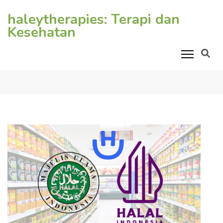
Lompat
haleytherapies: Terapi dan
ke
Kesehatan
konten
(Tekan
Enter)