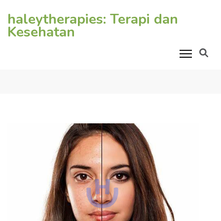
Lompat
haleytherapies: Terapi dan
ke
Kesehatan
konten
(Tekan
Enter)