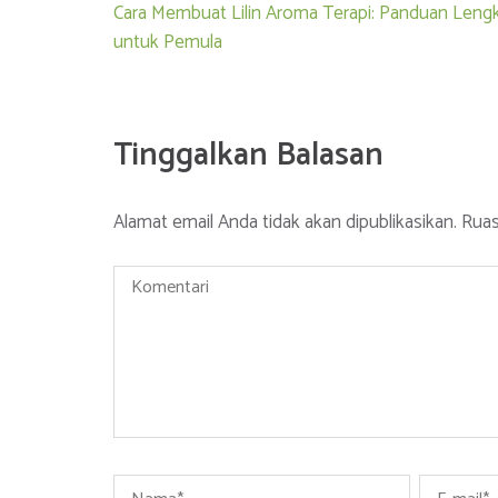
Navigasi
Cara Membuat Lilin Aroma Terapi: Panduan Leng
pos
untuk Pemula
Tinggalkan Balasan
Alamat email Anda tidak akan dipublikasikan.
Ruas
Komentari
Name
*
Email
*